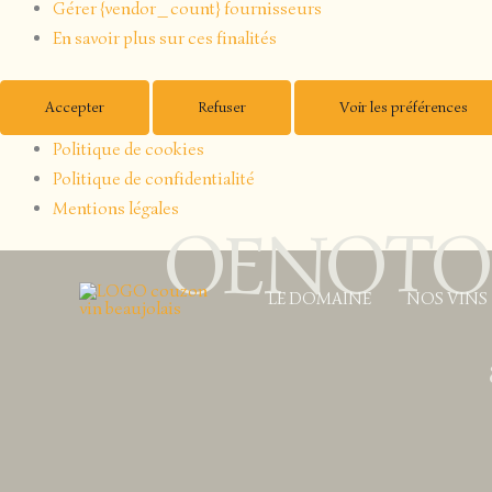
Gérer {vendor_count} fournisseurs
En savoir plus sur ces finalités
Accepter
Refuser
Voir les préférences
Politique de cookies
Politique de confidentialité
Mentions légales
OENOTOU
Aller
au
LE DOMAINE
NOS VINS
contenu