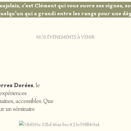
aujolais, c’est Clément qui vous ouvre ses vignes, so
 quelqu’un qui a grandi entre les rangs pour une dég
NOS ÉVÉNEMENTS À VENIR
erres Dorées
, le
expériences
maines, accessibles. Que
our un séminaire